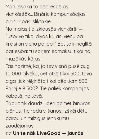
Man jāsaka to pēc iespējas 
vienkāršāk… Binārie kompensācijas 
plāni ir paši sliktākie.
No malas tie izklausās vienkārši — 
“uzbūvē tikai divas kājas, vienu pa 
kreisi un vienu pa labi.” Bet te ir neglītā 
patiesība: tu saņem samaksu tikai no 
mazākās kājas.
Tas nozīmē, ka, ja tev vienā pusē aug 
10 000 cilvēku, bet otrā tikai 500, tava 
alga tiek rēķināta tikai pēc tiem 500.  
Pārējie 9 500?  Tie paliek kompānijas 
kabatā, ne tavā.
Tāpēc tik daudzi līderi pamet bināros 
plānus. Tie rada vilšanos, izšķērdētu 
darbu un milzīgus ienākumu 
zaudējumus.
👉 
Un te nāk LiveGood — jaunās 