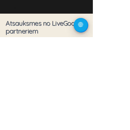
Privātuma politika
Atsauksmes no LiveGood
🌐
partneriem
Diāna Saulīte (LiveGood
partnere
)
LiveGood man pavēra pavisam citu
skatījumu uz ienākumu iespējām tiešsaistē.
Es beidzot pelnu regulāri, daloties ar kaut