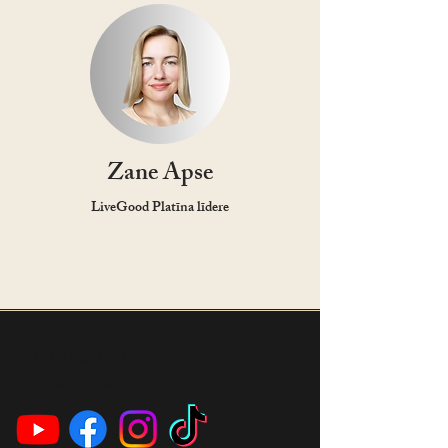
Zane Apse
LiveGood Platīna līdere
Mob.
+371 26588752
E-pasts:
apsezane@gmail.com