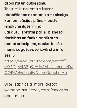
atbalstu un dublēšanu
.
Tas ir MLM nākamajā līmenī: 
abonēšanas ekonomika + taisnīgs 
kompensācijas plāns = pasīvi 
ienākumi ilgtermiņā.
Lai gūtu izpratni par šī  biznesa 
darbības un funkcionalitātes 
pamatprincipiem, noskaties šo 
manis sagatavoto izvērsto info 
sesiju : 
https://www.youtube.com/watch?
v=Y8QjjA4fDZg&t=41s&ab_channel=Dz
%C4%ABvoLabi%7CLiveGoodLatvia
Droši sazinies ar mani rakstot 
watsapp ziņu tepat, čatā! Priecāšos 
par sarunu.