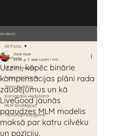
Ieraksts
All Posts
Zane Apse
All Posts
2025. g. 2. sept.
Lasīts 1 min
Uzzini, kāpēc binārie
MLM Strategies
kompensācijas plāni rada
Personal Growth
Team Building
zaudējumus un kā
Komandas veidošana
LiveGood jaunās
MLM Stratēģijas
paaudzes MLM modelis
Personīgā izaugsme
maksā par katru cilvēku
un pozīciju.