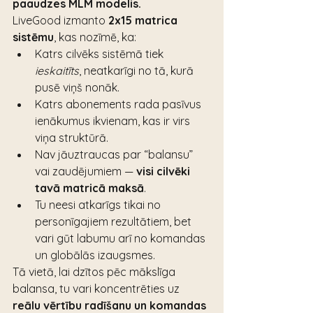
paaudzes MLM modelis.
LiveGood izmanto 
2x15 matrica 
sistēmu
, kas nozīmē, ka:
Katrs cilvēks sistēmā tiek 
ieskaitīts
, neatkarīgi no tā, kurā 
pusē viņš nonāk.
Katrs abonements rada pasīvus 
ienākumus ikvienam, kas ir virs 
viņa struktūrā.
Nav jāuztraucas par “balansu” 
vai zaudējumiem — 
visi cilvēki 
tavā matricā maksā
.
Tu neesi atkarīgs tikai no 
personīgajiem rezultātiem, bet 
vari gūt labumu arī no komandas 
un globālās izaugsmes.
Tā vietā, lai dzītos pēc mākslīga 
balansa, tu vari koncentrēties uz 
reālu vērtību radīšanu un komandas 