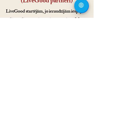
(LiveGood partneri)
🌐
LiveGood startējām, jo ieraudzījām iespēju
soli pa solim tuvoties saviem sapņiem. Mums
patīk kompensāciju plāna loģika un tas, ka
viss balstās uz sistēmu un konsekvenci.
Šobrīd esam apmierināti ar savu izvēli.
Ivars Spaģis (LiveGood