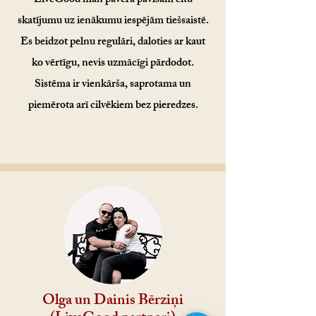
LiveGood man pavēra pavisam citu
skatījumu uz ienākumu iespējām tiešsaistē.
Es beidzot pelnu regulāri, daloties ar kaut
ko vērtīgu, nevis uzmācīgi pārdodot.
Sistēma ir vienkārša, saprotama un
piemērota arī cilvēkiem bez pieredzes.
Olga un Dainis Bērziņi