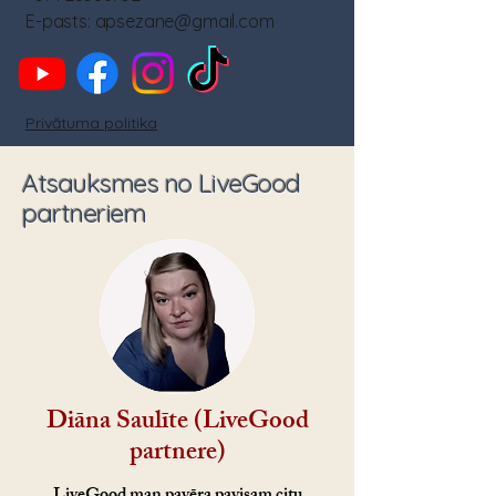
E-pasts:
apsezane@gmail.com
Privātuma politika
Atsauksmes no LiveGood
partneriem
Diāna Saulīte (LiveGood
partnere
)