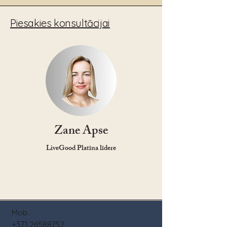
Piesakies konsultācijai
Zane Apse
LiveGood Platīna līdere
Mob.
+371 26588752